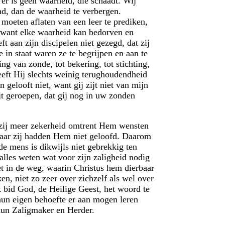
er is geen waarheid, die schaadt. Wij
d, dan de waarheid te verbergen.
moeten aflaten van een leer te prediken,
, want elke waarheid kan bedorven en
aan zijn discipelen niet gezegd, dat zij
in staat waren ze te begrijpen en aan te
ng van zonde, tot bekering, tot stichting,
eeft Hij slechts weinig terughoudendheid
gelooft niet, want gij zijt niet van mijn
ijt geroepen, dat gij nog in uw zonden
t zij meer zekerheid omtrent Hem wensten
maar zij hadden Hem niet geloofd. Daarom
e mens is dikwijls niet gebrekkig ten
alles weten wat voor zijn zaligheid nodig
iet in de weg, waarin Christus hem dierbaar
n, niet zo zeer over zichzelf als wel over
k bid God, de Heilige Geest, het woord te
hun eigen behoefte er aan mogen leren
hun Zaligmaker en Herder.