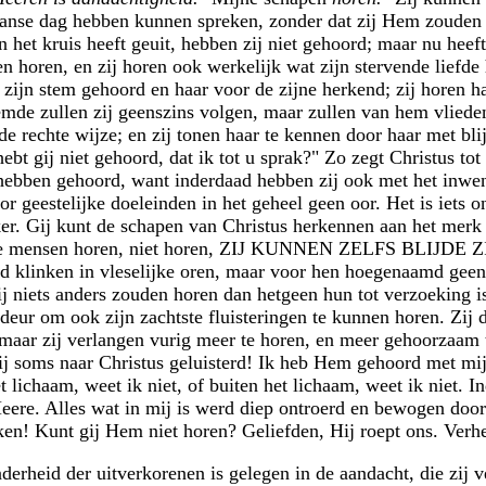
nse dag hebben kunnen spreken, zonder dat zij Hem zouden h
n het kruis heeft geuit, hebben zij niet gehoord; maar nu heeft
 horen, en zij horen ook werkelijk wat zijn stervende liefd
 zijn stem gehoord en haar voor de zijne herkend; zij horen h
de zullen zij geenszins volgen, maar zullen van hem vliede
de rechte wijze; en zij tonen haar te kennen door haar met bl
t gij niet gehoord, dat ik tot u sprak?" Zo zegt Christus tot
hebben gehoord, want inderdaad hebben zij ook met het inwen
voor geestelijke doeleinden in het geheel geen oor. Het is iets 
ker. Gij kunt de schapen van Christus herkennen aan het mer
ndere mensen horen, niet horen, ZIJ KUNNEN ZELFS BLI
d klinken in vleselijke oren, maar voor hen hoegenaamd geen 
j niets anders zouden horen dan hetgeen hun tot verzoeking i
de deur om ook zijn zachtste fluisteringen te kunnen horen. Zij
 maar zij verlangen vurig meer te horen, en meer gehoorzaam 
j soms naar Christus geluisterd! Ik heb Hem gehoord met mijn
t lichaam, weet ik niet, of buiten het lichaam, weet ik niet. I
Heere. Alles wat in mij is werd diep ontroerd en bewogen doo
n! Kunt gij Hem niet horen? Geliefden, Hij roept ons. Verhe
derheid der uitverkorenen is gelegen in de aandacht, die zij 