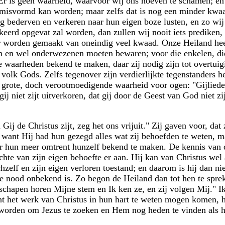
. Er is geen waarheid, waarvoor wij ons hoeven te schamen; en 
misvormd kan worden; maar zelfs dat is nog een minder kwaa
 bederven en verkeren naar hun eigen boze lusten, en zo wij 
rkeerd opgevat zal worden, dan zullen wij nooit iets prediken
 worden gemaakt van oneindig veel kwaad. Onze Heiland heeft 
n en wel onderwezenen moeten bewaren; voor die enkelen, die 
 waarheden bekend te maken, daar zij nodig zijn tot overtuigi
 volk Gods. Zelfs tegenover zijn verdierlijkte tegenstanders h
e grote, doch verootmoedigende waarheid voor ogen: "Gijlieden 
ij niet zijt uitverkoren, dat gij door de Geest van God niet z
ij de Christus zijt, zeg het ons vrijuit." Zij gaven voor, da
, want Hij had hun gezegd alles wat zij behoefden te weten, 
r hun meer omtrent hunzelf bekend te maken. De kennis van d
hte van zijn eigen behoefte er aan. Hij kan van Christus wel 
ichzelf en zijn eigen verloren toestand; en daarom is hij dan n
de nood onbekend is. Zo begon de Heiland dan tot hen te spreke
 schapen horen Mijne stem en Ik ken ze, en zij volgen Mij." I
nt het werk van Christus in hun hart te weten mogen komen, 
 worden om Jezus te zoeken en Hem nog heden te vinden als 