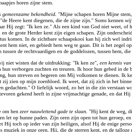
haapjes horen zijne stem.
is gemeenzame bekendheid.
"Mijne schapen horen Mijne stem
 "de Heere kent diegenen, die de zijne zijn." Soms kennen
wij
aar Hij zegt: "Ik ken ze." Als een kind van God niet weet, of h
n, en de grote Herder kent zijn eigen schapen. Zijn ondersch
tus komen. In de zichtbare schaapskooi kan hij zich wel indri
ent hem niet, en gebiedt hem weg te gaan. Dit is het zegel o
en tussen de rechtvaardigen en de goddelozen, tussen hem, die
ij niet wisten dat de uitdrukking: "Ik ken ze",
een kennis van
 hun verborgen zuchten en treuren. Ik hoor hun gebed in de bi
ing, hun streven en begeren om Mij volkomen te dienen. Ik ke
at zij zien op mijn zoenbloed. Ik weet, dat zij zich in het bin
 gedachten." O liefelijk woord, zo het in die zin verstaan wor
evoren gekend heeft in zijne vrijmachtige genade, en dat Hij 
oe om hen
zeer nauwlettend gade te slaan.
"Hij kent de weg, di
 en let op hunne paden. Zijn oren zijn open tot hun geroep, en
et Hij toch op ieder van zijn heiligen, alsof Hij de enige pers
als muziek in onze oren. Hij, die de sterren kent, en de tallo