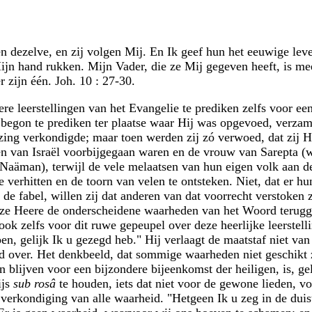
 dezelve, en zij volgen Mij. En Ik geef hun het eeuwige leven;
ijn hand rukken. Mijn Vader, die ze Mij gegeven heeft, is me
 zijn één. Joh. 10 : 27-30.
re leerstellingen van het Evangelie te prediken zelfs voor een
begon te prediken ter plaatse waar Hij was opgevoed, verza
iezing verkondigde; maar toen werden zij zó verwoed, dat zij
en van Israël voorbijgegaan waren en de vrouw van Sarepta (
Naäman), terwijl de vele melaatsen van hun eigen volk aan d
te verhitten en de toorn van velen te ontsteken. Niet, dat er h
 de fabel, willen zij dat anderen van dat voorrecht verstoken 
nze Heere de onderscheidene waarheden van het Woord terugge
 ook zelfs voor dit ruwe gepeupel over deze heerlijke leerstelli
pen, gelijk Ik u gezegd heb." Hij verlaagt de maatstaf niet van
nd over. Het denkbeeld, dat sommige waarheden niet geschikt
lijven voor een bijzondere bijeenkomst der heiligen, is, geloo
ijs
sub rosâ
te houden, iets dat niet voor de gewone lieden, v
 verkondiging van alle waarheid. "Hetgeen Ik u zeg in de duiste