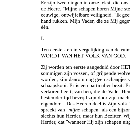
Er zijn twee dingen in onze tekst, die on
de Heere. "Mijne schapen horen Mijne stem
eeuwige, ontwijfelbare veiligheid. "Ik gee
hand rukken. Mijn Vader, die ze Mij gegev
één.
I.
Ten eerste - en in vergelijking van de
WORDT VAN HET VOLK VAN GOD.
Zij worden ten eerste aangeduid door
sommigen zijn vossen, of grijpende wolv
worden, zijn daarom nog geen schaapjes van
schaapskooi. Er is een particulier bezit. 
verkoren heeft; van hen, die de Vader Hem
bestemder tijd bevrijd zijn door zijn mach
eigendom. "Des Heeren deel is Zijn volk."
spreekt van "
mijne
schapen" als een bijzond
slechts hun Herder, maar hun Bezitter. Wij
Herder, dat "wanneer Hij zijn schapen uit