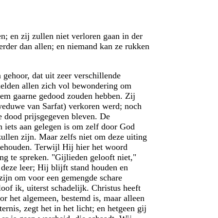
 en zij zullen niet verloren gaan in der
erder dan allen; en niemand kan ze rukken
 gehoor, dat uit zeer verschillende
melden allen zich vol bewondering om
 Hem gaarne gedood zouden hebben. Zij
weduwe van Sarfat) verkoren werd; noch
e dood prijsgegeven bleven. De
un iets aan gelegen is om zelf door God
zullen zijn. Maar zelfs niet om deze uiting
houden. Terwijl Hij hier het woord
ng te spreken. "Gijlieden gelooft niet,"
 deze leer; Hij blijft stand houden en
 zijn om voor een gemengde schare
f ik, uiterst schadelijk. Christus heeft
oor het algemeen, bestemd is, maar alleen
rnis, zegt het in het licht; en hetgeen gij