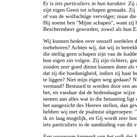
Er is
iets particuliers in hun karakter.
Zij 
zijn eigen Geest tot schapen gemaakt. Zij
of van de wolfachtige vervolger; maar die
Hij noemt hen "Mijne schapen", want zij h
Beschermheer geworden, zowel als hun Eige
Wij kunnen heden over onszelf oordelen do
toebehoren? Achten wij, dat wij in betrek
die stellig geen schapen zijn van de kudd
hun eigen zin volgen. Zij zijn richters, g
zouden zeer goed dienst kunnen doen als w
dat zij die hoedanigheid, indien zij haar
te liggen? Niet mijn eigen weg gedaan? Ni
verstand? Bestuurd te worden door een and
het, en vandaar dat de hedendaagse wijze 
nemen aan alles wat in die benaming ligt
het aangezicht des Heeren stellen, dan gev
hebben wij met de psalmist uitgeroepen: "
ik zo laag mogelijk, en Gij wordt zeer hoo
iets particuliers in de aanduiding van dit
Een voornaam kenmerk van het volk des H