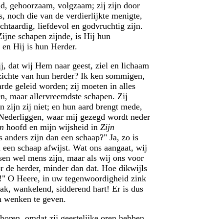
d, gehoorzaam, volgzaam; zij zijn door
, noch die van de verdierlijkte menigte,
htaardig, liefdevol en godvruchtig zijn.
ijne schapen zijnde, is Hij hun
 en Hij is hun Herder.
j, dat wij Hem naar geest, ziel en lichaam
opzichte van hun herder? Ik ken sommigen,
rde geleid worden; zij moeten in alles
den, maar allervreemdste schapen. Zij
 zijn zij niet; en hun aard brengt mede,
? Nederliggen, waar mij gezegd wordt neder
jn
hoofd en mijn wijsheid in
Zijn
 anders zijn dan een schaap?" Ja, zo is
 een schaap afwijst. Wat ons aangaat, wij
en wel mens zijn, maar als wij ons voor
or de herder, minder dan dat. Hoe dikwijls
 U!" O Heere, in uw tegenwoordigheid zink
wak, wankelend, sidderend hart! Er is dus
an wenken te geven.
horen, omdat zij geestelijke oren hebben