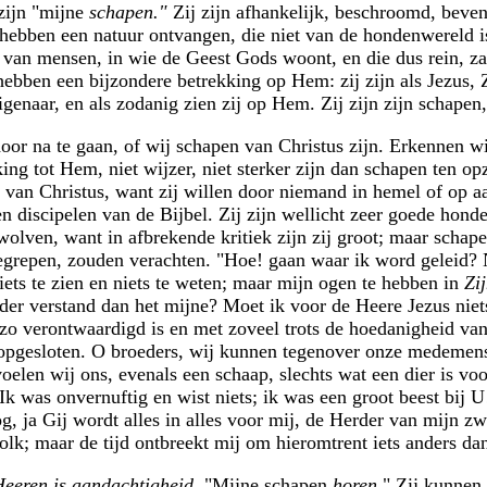
zijn "mijne
schapen."
Zij zijn afhankelijk, beschroomd, beven
 hebben een natuur ontvangen, die niet van de hondenwereld is
 van mensen, in wie de Geest Gods woont, en die dus rein, zac
ebben een bijzondere betrekking op Hem: zij zijn als Jezus, Z
naar, en als zodanig zien zij op Hem. Zij zijn zijn schapen,
or na te gaan, of wij schapen van Christus zijn. Erkennen wi
king tot Hem, niet wijzer, niet sterker zijn dan schapen ten 
e van Christus, want zij willen door niemand in hemel of op aa
een discipelen van de Bijbel. Zij zijn wellicht zeer goede hon
olven, want in afbrekende kritiek zijn zij groot; maar schapen
 begrepen, zouden verachten. "Hoe! gaan waar ik word geleid
ets te zien en niets te weten; maar mijn ogen te hebben in
Zi
er verstand dan het mijne? Moet ik voor de Heere Jezus niets
zo verontwaardigd is en met zoveel trots de hoedanigheid van
 opgesloten. O broeders, wij kunnen tegenover onze medemens
oelen wij ons, evenals een schaap, slechts wat een dier is vo
Ik was onvernuftig en wist niets; ik was een groot beest bij
g, ja Gij wordt alles in alles voor mij, de Herder van mijn z
 volk; maar de tijd ontbreekt mij om hieromtrent iets anders d
eeren is aandachtigheid.
"Mijne schapen
horen.
" Zij kunnen 