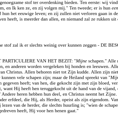
s genoegzame stof ter overdenking bieden. Ten eerste: wij vin
, en Ik ken ze, en zij volgen mij." Ten tweede; er is hun
een
f hun het eeuwige leven; en zij zullen niet verloren gaan in 
en heeft, is meerder dan allen, en niemand zal ze rukken uit 
 ruime stof zal ik er slechts weinig over kunnen zeggen -
 HET PARTICULIERE VAN HET BEZIT: "
Mijne
schapen." Alle 
en, en anderen worden vergeleken bij honden en leeuwen. Al
 Christus. Allen behoren niet tot Zijn kudde. Allen zijn niet b
Er kunnen vele schapen zijn; maar de Heiland spreekt van "
Mij
 gegeven heeft; van hen, die gekocht zijn met zijn bloed, ver
t, want Hij heeft hen teruggekocht uit de hand van de vijand, 
 Andere heren hebben hun deel, en Christus neemt het Zijne. Z
er erfdeel, die Hij, als Herder, opeist als zijn eigendom. Van
 lezen van de herder, die slechts huurling is; "wien de schap
gedreven heeft, Hij voor hen henen gaat."