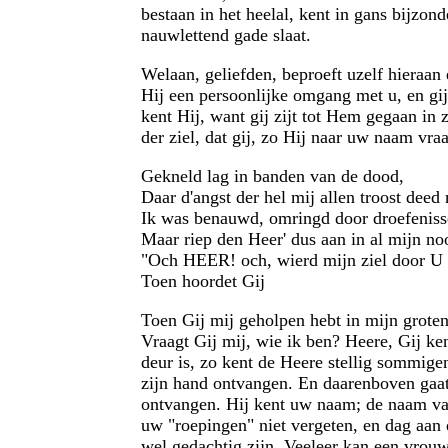
bestaan in het heelal, kent in gans bijzond
nauwlettend gade slaat.
Welaan, geliefden, beproeft uzelf hieraan 
Hij een persoonlijke omgang met u, en gi
kent Hij, want gij zijt tot Hem gegaan in
der ziel, dat gij, zo Hij naar uw naam vra
Gekneld lag in banden van de dood,
Daar d'angst der hel mij allen troost deed
Ik was benauwd, omringd door droefeniss
Maar riep den Heer' dus aan in al mijn no
"Och HEER! och, wierd mijn ziel door U 
Toen hoordet Gij
Toen Gij mij geholpen hebt in mijn groten
Vraagt Gij mij, wie ik ben? Heere, Gij k
deur is, zo kent de Heere stellig sommigen
zijn hand ontvangen. En daarenboven gaat
ontvangen. Hij kent uw naam; de naam van
uw "roepingen" niet vergeten, en dag aan 
wel gedachtig zijn. Veeleer kan een vrouw