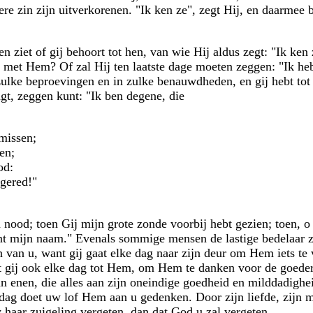
ere zin zijn uitverkorenen. "Ik ken ze", zegt Hij, en daarmee 
en ziet of gij behoort tot hen, van wie Hij aldus zegt: "Ik ken
j met Hem? Of zal Hij ten laatste dage moeten zeggen: "Ik h
 zulke beproevingen en in zulke benauwdheden, en gij hebt tot
agt, zeggen kunt: "Ik ben degene, die
 missen;
en;
od:
gered!"
 nood; toen Gij mijn grote zonde voorbij hebt gezien; toen, o
ent mijn naam." Evenals sommige mensen de lastige bedelaar z
 van u, want gij gaat elke dag naar zijn deur om Hem iets te 
 gij ook elke dag tot Hem, om Hem te danken voor de goeder
 enen, die alles aan zijn oneindige goedheid en milddadighei
dag doet uw lof Hem aan u gedenken. Door zijn liefde, zijn m
 haar zuigeling vergeten, dan dat God u zal vergeten.