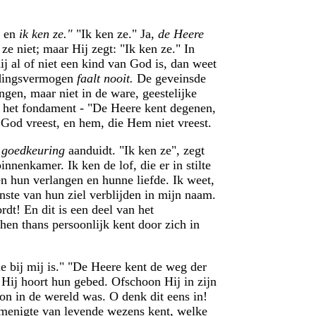
, en
ik ken ze."
"Ik ken ze." Ja,
de Heere
ze niet; maar Hij zegt: "Ik ken ze." In
ij al of niet een kind van God is, dan weet
eidingsvermogen
faalt nooit.
De geveinsde
ngen, maar niet in de ware, geestelijke
p het fondament - "De Heere kent degenen,
 God vreest, en hem, die Hem niet vreest.
 goedkeuring
aanduidt. "Ik ken ze", zegt
nnenkamer. Ik ken de lof, die er in stilte
n hun verlangen en hunne liefde. Ik weet,
nenste van hun ziel verblijden in mijn naam.
dt! En dit is een deel van het
hen thans persoonlijk kent door zich in
e bij mij is." "De Heere kent de weg der
 Hij hoort hun gebed. Ofschoon Hij in zijn
oon in de wereld was. O denk dit eens in!
ze menigte van levende wezens kent, welke