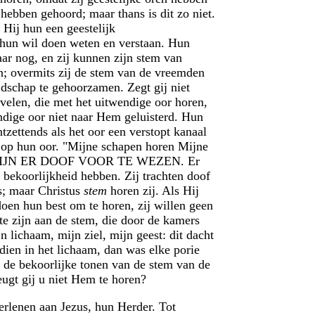
ebben gehoord; maar thans is dit zo niet.
 Hij hun een geestelijk
e hun wil doen weten en verstaan. Hun
aar nog, en zij kunnen zijn stem van
n; overmits zij de stem van de vreemden
ijdschap te gehoorzamen. Zegt gij niet
 velen, die met het uitwendige oor horen,
dige oor niet naar Hem geluisterd. Hun
ontzettends als het oor een verstopt kanaal
k op hun oor. "Mijne schapen horen Mijne
JDE ZIJN ER DOOF VOOR TE WEZEN. Er
bekoorlijkheid hebben. Zij trachten doof
s; maar Christus
stem
horen zij. Als Hij
 doen hun best om te horen, zij willen geen
te zijn aan de stem, die door de kamers
 lichaam, mijn ziel, mijn geest: dit dacht
ndien in het lichaam, dan was elke porie
r de bekoorlijke tonen van de stem van de
ugt gij u niet Hem te horen?
verlenen aan Jezus, hun Herder. Tot