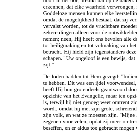
hoort in het oor, predikt dat op de daken
erkennen, dat elke waarheid verwrongen, 
Goddeloze mensen kunnen elke leerstelling
omdat de mogelijkheid bestaat, dat zij ve
vervalst worden, tot de vruchtbare moeder
zekere dingen alleen voor de ontwikkelde
nemen; neen, Hij heeft ons bevolen alle de
tot heiligmaking en tot volmaking van het
betracht. Hij hield zijn tegenstanders dez
schapen." Uw ongeloof is een bewijs, dat g
zijt."
De Joden hadden tot Hem gezegd: "Indien G
te hebben. Dit was een ijdel voorwendsel
heeft Hij hun grotendeels geantwoord doo
opzichte van het Evangelie, maar ten opzic
is, terwijl hij niet genoeg weet omtrent z
wordt, omdat hij met zijn grote, schreien
zijn volk, en wat ze moesten zijn. "Mijne
zegenen voor velen, opdat zij meer omtre
beseffen, en er aldus toe gebracht mogen