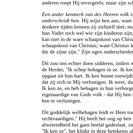
anderen roept Hij tevergeefs; maar zijn sc
Een ander kenmerk van des Heeren volk 
onderscheidt hen.
Hij wijst hen aan, want
donkere tijden kennen zij zichzelf niet; m
hun Vader toch wel wie zijn kinderen zij
kan niet in de ware schaapskooi van Chris
schaapskooi van Christus; want Christus k
die de zijne zijn." Zijn ogen onderscheid
Dit zou ons echter doen sidderen, indien w
de Herder, "Ik schep behagen in ze. Ik ken
opgaat uit hun hart. Ik ken hunne toewijd
dat zij zich in Mij verlustigen. Ik weet, d
Ik ken ze, en heb behagen in hun verborgen
eigenaardige van Gods volk - dat Hij hen t
hen te verlustigen.
Dit goddelijk welbehagen leidt er Hem t
rechtvaardigen." Hij heeft het oog op hen
alwetendheid het gans heelal gadeslaat, zi
"Ik ken ze", het klinkt in deze betekenis 