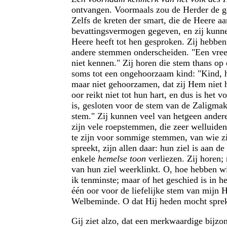
ontvangen. Voormaals zou de Herder de ga
Zelfs de kreten der smart, die de Heere aa
bevattingsvermogen gegeven, en zij kunnen
Heere heeft tot hen gesproken. Zij hebben
andere stemmen onderscheiden. "Een vreem
niet kennen." Zij horen die stem thans op 
soms tot een ongehoorzaam kind: "Kind, heb
maar niet gehoorzamen, dat zij Hem niet 
oor reikt niet tot hun hart, en dus is het 
is, gesloten voor de stem van de Zaligma
stem." Zij kunnen veel van hetgeen a
zijn vele roepstemmen, die zeer welluiden
te zijn voor sommige stemmen, van wie zi
spreekt, zijn allen daar: hun ziel is aan 
enkele
hemelse toon
verliezen. Zij horen;
van hun ziel weerklinkt. O, hoe hebben wi
ik tenminste; maar of het geschied is in he
één oor voor de liefelijke stem van mijn 
Welbeminde. O dat Hij heden mocht spreke
Gij ziet alzo, dat een merkwaardige bijzon