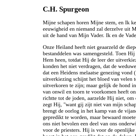
C.H. Spurgeon
Mijne schapen horen Mijne stem, en Ik ken
eeuwigheid en niemand zal derzelve uit M
uit de hand van Mijn Vader. Ik en de Vader
Onze Heiland heeft niet geaarzeld de diepe
bestanddelen was samengesteld. Toen Hij 
Hem heen, totdat Hij de leer der uitverk
konden het niet verdragen, dat de weduw
dat een Heidens melaatse genezing vond (
uitverkiezing schijnt het bloed van velen 
uitverkoren te zijn; maar gelijk de hond in
van onwil en toorn te voorkomen heeft o
richtte tot de joden, aarzelde Hij niet, om
zegt Hij, "want gij zijt niet van mijn scha
brengt de oorlog in het kamp van de vija
gepredikt te worden, maar bewaard moeten b
ons niet bevolen een deel van ons onderw
voor de priesters. Hij is voor de openlijke