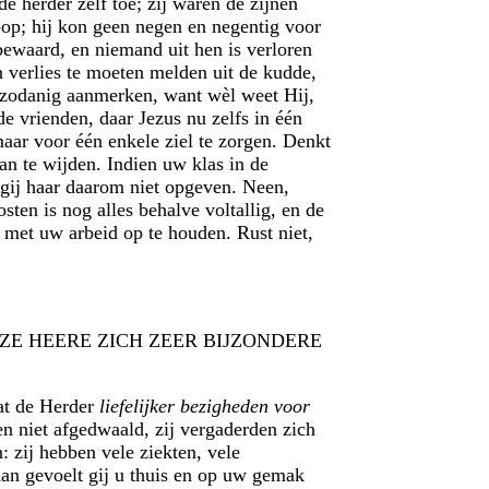
 herder zelf toe; zij waren de zijnen
oop; hij kon geen negen en negentig voor
bewaard, en niemand uit hen is verloren
n verlies te moeten melden uit de kudde,
s zodanig aanmerken, want wèl weet Hij,
de vrienden, daar Jezus nu zelfs in één
maar voor één enkele ziel te zorgen. Denkt
aan te wijden. Indien uw klas in de
 gij haar daarom niet opgeven. Neen,
sten is nog alles behalve voltallig, en de
m met uw arbeid op te houden. Rust niet,
, DAT ONZE HEERE ZICH ZEER BIJZONDERE
dat de Herder
liefelijker bezigheden voor
n niet afgedwaald, zij vergaderden zich
 zij hebben vele ziekten, vele
dan gevoelt gij u thuis en op uw gemak