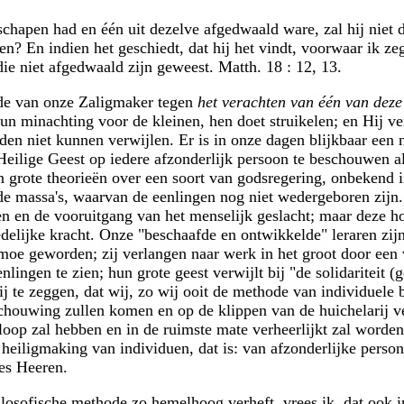
hapen had en één uit dezelve afgedwaald ware, zal hij niet d
 En indien het geschiedt, dat hij het vindt, voorwaar ik zeg 
ie niet afgedwaald zijn geweest. Matth. 18 : 12, 13.
ede van onze Zaligmaker tegen
het verachten van één van deze
 hun minachting voor de kleinen, hen doet struikelen; en Hij 
den niet kunnen verwijlen. Er is in onze dagen blijkbaar een 
Heilige Geest op iedere afzonderlijk persoon te beschouwen als
grote theorieën over een soort van godsregering, onbekend in
de massa's, waarvan de eenlingen nog niet wedergeboren zijn. 
en en de vooruitgang van het menselijk geslacht; maar deze 
zedelijke kracht. Onze "beschaafde en ontwikkelde" leraren zi
n moe geworden; zij verlangen naar werk in het groot door een
enlingen te zien; hun grote geest verwijlt bij "de solidaritei
ij te zeggen, dat wij, zo wij ooit de methode van individuele 
uwing zullen komen en op de klippen van de huichelarij verz
 loop zal hebben en in de ruimste mate verheerlijkt zal worde
heiligmaking van individuen, dat is: van afzonderlijke person
es Heeren.
losofische methode zo hemelhoog verheft, vrees ik, dat ook 