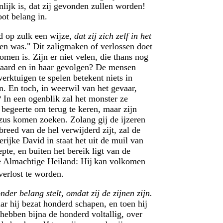
nlijk is, dat zij gevonden zullen worden!
oot belang in.
d op zulk een wijze,
dat zij zich zelf in het
ren was." Dit zaligmaken of verlossen doet
men is. Zijn er niet velen, die thans nog
r aard en in haar gevolgen? De mensen
erktuigen te spelen betekent niets in
n. En toch, in weerwil van het gevaar,
? In een ogenblik zal het monster ze
 begeerte om terug te keren, maar zijn
ezus komen zoeken. Zolang gij de ijzeren
reed van de hel verwijderd zijt, zal de
erijke David in staat het uit de muil van
pte, en buiten het bereik ligt van de
e Almachtige Heiland: Hij
kan volkomen
verlost te worden.
nder belang stelt, omdat zij de zijnen zijn.
r hij bezat honderd schapen, en toen hij
 hebben bijna de honderd voltallig, over