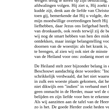
weigert terug te keren op zijn bestraffing, 
afdwalingen volgen. Hij ziet u, Hij zoekt 
kudde zijt, denk aan de liefde van Christu
toen gij, bemerkende dat Hij u volgde, des
mijn moedwillige overtredingen heeft Hij 
liefhebben, daar Jezus ons liefgehad heef
van dronkaards, ook reeds terwijl zij de b
wij nog de smart hebben van hen des midde
ontdekken, maar innige belangstelling voo
doornen van de woestijn: als het krank is
te brengen, al zien wij ook niet de minst
van de Heiland voor ons: zodanig moet on
De Heiland stelt zeer bijzonder belang in 
Beschouwt aandachtig deze woorden: "Indie
schrikkelijk verdwaald, dat het niet waars
in zulk een woeste plaats gekomen, dat he
niet dikwijls een "indien" in verband met 
geen onmacht in de Herder, maar wel de on
belijden en zijn liefde voor hen te erkenn
Als wij aanzitten aan de tafel van de Heer
zo is het. De goede Herder zoekt heden vel