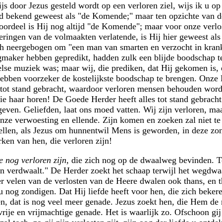
js door Jezus gesteld wordt op een verloren ziel, wijs ik u o
jd bekend geweest als "de Komende;" maar ten opzichte van de
ordeel is Hij nog altijd "de Komende"; maar voor onze verloss
ringen van de volmaakten verlatende, is Hij hier geweest als
ch neergebogen om "een man van smarten en verzocht in krankh
igmaker hebben gepredikt, hadden zulk een blijde boodschap te
se muziek was; maar wij, die prediken, dat Hij gekomen is, e
ebben voorzeker de kostelijkste boodschap te brengen. Onze H
tot stand gebracht, waardoor verloren mensen behouden worde
ie haar horen! De Goede Herder heeft alles tot stand gebrach
geven. Geliefden, laat ons moed vatten. Wij zijn verloren, ma
nze verwoesting en ellende. Zijn komen en zoeken zal niet te 
tellen, als Jezus om hunnentwil Mens is geworden, in deze zo
ken van hen, die verloren zijn!
ie nog verloren zijn,
die zich nog op de dwaalweg bevinden. T
geen verdwaalt." De Herder zoekt het schaap terwijl het wegdwa
er velen van de verlosten van de Heere dwalen ook thans, en 
 nog zondigen. Dat Hij liefde heeft voor hen, die zich bekere
 dat is nog veel meer genade. Jezus zoekt hen, die Hem de ru
 vrije en vrijmachtige genade. Het is waarlijk zo. Ofschoon gi