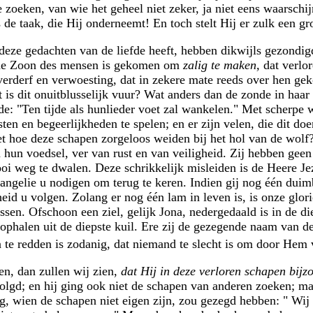
e zoeken, van wie het geheel niet zeker, ja niet eens waarschij
 de taak, die Hij onderneemt! En toch stelt Hij er zulk een gr
deze gedachten van de liefde heeft, hebben dikwijls gezondig
de Zoon des mensen is gekomen om
zalig te maken,
dat verlo
erderf en verwoesting, dat in zekere mate reeds over hen geko
 is dit onuitblusselijk vuur? Wat anders dan de zonde in haa
e: "Ten tijde als hunlieder voet zal wankelen." Met scherpe w
en en begeerlijkheden te spelen; en er zijn velen, die dit doe
iet hoe deze schapen zorgeloos weiden bij het hol van de wolf
n hun voedsel, ver van rust en van veiligheid. Zij hebben geen
oi weg te dwalen. Deze schrikkelijk misleiden is de Heere J
vangelie u nodigen om terug te keren. Indien gij nog één duimb
eid u volgen. Zolang er nog één lam in leven is, is onze glori
sen. Ofschoon een ziel, gelijk Jona, nedergedaald is in de die
ophalen uit de diepste kuil. Ere zij de gezegende naam van d
te redden is zodanig, dat niemand te slecht is om door Hem 
en, dan zullen wij zien,
dat Hij in deze verloren schapen bijzo
lgd; en hij ging ook niet de schapen van anderen zoeken; maa
ng, wien de schapen niet eigen zijn, zou gezegd hebben: " Wij