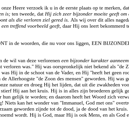
onze Heere verzoek ik u in de eerste plaats op te merken, da
en is;
ten tweede, dat
Hij zich zeer bijzonder moeite geeft om 
ont als die verloren ziel gered is.
Als wij over dit alles naged
 een treffend voorbeeld geeft,
daar Hij ons leert bekommerd te
ONT in de woorden, die nu voor ons liggen, EEN BIJZ
 de wil van deze verlorenen
een bijzonder karakter aanneem
 verloren was." Hij was oorspronkelijk niet bekend als "de 
as Hij in de schoot van de Vader, en Hij "heeft het geen roo
n de Allerhoogste "de Zoon des mensen" geworden. Hij was ge
ze natuur en droeg Hij het lijden, dat uit die zwakheden voo
tierf Hij aan het kruis. Hij is in alles zijn broederen gelijk
r hun gelijk te worden; en daarom heeft het Woord zich ver
g! Niets kan het wonder van "Immanuel, God met ons" overtre
rzaam geworden zijnde tot de dood, ja de dood van het kruis. 
enoemd wordt. Hij is God, maar Hij is ook Mens, en als God 