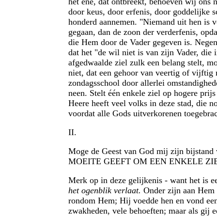
het ene, dat ontbreekt, behoeven wij ons 
door keus, door erfenis, door goddelijke 
honderd aannemen. "Niemand uit hen is ver
gegaan, dan de zoon der verderfenis, opda
die Hem door de Vader gegeven is. Negen 
dat het "de wil niet is van zijn Vader, di
afgedwaalde ziel zulk een belang stelt, mo
niet, dat een gehoor van veertig of vijfti
zondagsschool door allerlei omstandighede
neen. Stelt één enkele ziel op hogere prij
Heere heeft veel volks in deze stad, die n
voordat alle Gods uitverkorenen toegebrac
II.
Moge de Geest van God mij zijn bijstan
MOEITE GEEFT OM EEN ENKELE ZI
Merk op in deze gelijkenis - want het is 
het ogenblik verlaat.
Onder zijn aan Hem g
rondom Hem; Hij voedde hen en vond een we
zwakheden, vele behoeften; maar als gij e