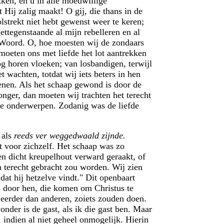
ekken, en u in alle moedwillige
 Hij zalig maakt! O gij, die thans in de
olstrekt niet hebt gewenst weer te keren;
ettegenstaande al mijn rebelleren en al
n Woord. O, hoe moesten wij de zondaars
moeten ons met liefde het lot aantrekken
og horen vloeken; van losbandigen, terwijl
 wachten, totdat wij iets beters in hen
enen. Als het schaap gewond is door de
onger, dan moeten wij trachten het terecht
 te onderwerpen. Zodanig was de liefde
 als
reeds ver weggedwaald zijnde.
t voor zichzelf. Het schaap was zo
een dicht kreupelhout verward geraakt, of
n terecht gebracht zou worden. Wij zien
dat hij hetzelve vindt." Dit openbaart
s door hen, die komen om Christus te
, eerder dan anderen, zoiets zouden doen.
nder is de gast, als ik die gast ben. Maar
 indien al niet geheel onmogelijk. Hierin