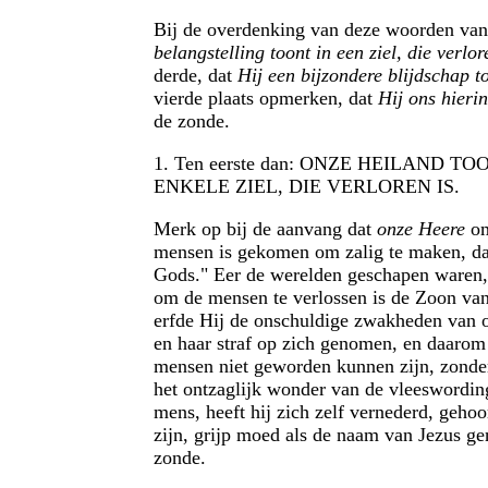
Bij de overdenking van deze woorden van 
belangstelling toont in een ziel, die verlor
derde, dat
Hij een bijzondere blijdschap to
vierde plaats opmerken, dat
Hij ons hierin
de zonde.
1. Ten eerste dan: ONZE HEILAND TO
ENKELE ZIEL, DIE VERLOREN IS.
Merk op bij de aanvang dat
onze Heere
om
mensen is gekomen om zalig te maken, dat
Gods." Eer de werelden geschapen waren, w
om de mensen te verlossen is de Zoon va
erfde Hij de onschuldige zwakheden van on
en haar straf op zich genomen, en daarom s
mensen niet geworden kunnen zijn, zonde
het ontzaglijk wonder van de vleeswordin
mens, heeft hij zich zelf vernederd, gehoo
zijn, grijp moed als de naam van Jezus g
zonde.