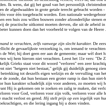
en. Ik wens, dat gij het goud van het persoonlijk christendom 
dien de afgedwaalden in grote getale terecht gebracht worden -
 één voor één toegebracht worden. Een nationale wedergeboort
men een huis zou willen bouwen zonder afzonderlijke stenen er
 wij de practische uitkomst moeten derven, die uit de arbeid i
t beter kunnen doen dan het voorbeeld te volgen van de Heere 
mand te verachten, zelfs vanwege zijn slecht karakter.
De eers
licht de gevaarlijkste verzoeking is, om iemand te verachten 
n de Wet; hij doet geen eer aan de gemeente; maar wèl doet hij
eten wij hem hierom niet verachten. Leest het 11e vers: "De
kelijk Grieks staat voor dit woord "verloren" een zeer krachti
nt niet "hetgeen niet bestaat," gelijk gij duidelijk genoeg zi
betrekking tot deszelfs eigen welzijn en de vervulling van he
e zonde, dat hun bestaan een groter ramp is dan hun niet-bes
or hun karakter schadelijk zijn voor anderen, zo moeten wij 
ant Hij is gekomen om te zoeken en zalig te maken, dat verl
erloren voor God, verloren voor zijn volk, verloren voor alle h
e macht verlost en gered.
Hij stelt prijs op een iegelijk van h
bekrachtigen, en die lering ingang bij u doen vinden.