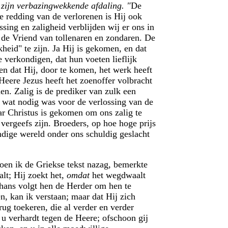
p
zijn verbazingwekkende afdaling. "
De
 redding van de verlorenen is Hij ook
ing en zaligheid verblijden wij er ons in
 de Vriend van tollenaren en zondaren. De
eid" te zijn. Ja Hij is gekomen, en dat
 verkondigen, dat hun voeten lieflijk
n dat Hij, door te komen, het werk heeft
eere Jezus heeft het zoenoffer volbracht
n. Zalig is de prediker van zulk een
t wat nodig was voor de verlossing van de
ar Christus is gekomen om ons zalig te
vergeefs zijn. Broeders, op hoe hoge prijs
ndige wereld onder ons schuldig geslacht
oen ik de Griekse tekst nazag, bemerkte
alt; Hij zoekt het,
omdat
het wegdwaalt
thans volgt hen de Herder om hen te
n, kan ik verstaan; maar dat Hij zich
g toekeren, die al verder en verder
j u verhardt tegen de Heere; ofschoon gij