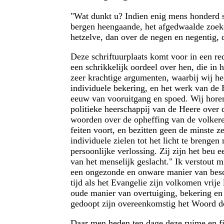
"Wat dunkt u? Indien enig mens honderd sc
bergen heengaande, het afgedwaalde zoeken?
hetzelve, dan over de negen en negentig, d
Deze schriftuurplaats komt voor in een r
een schrikkelijk oordeel over hen, die in
zeer krachtige argumenten, waarbij wij he
individuele bekering, en het werk van de 
eeuw van vooruitgang en spoed. Wij horen 
politieke heerschappij van de Heere over 
woorden over de opheffing van de volker
feiten voort, en bezitten geen de minste 
individuele zielen tot het licht te brenge
persoonlijke verlossing. Zij zijn het beu e
van het menselijk geslacht." Ik verstout m
een ongezonde en onware manier van bescho
tijd als het Evangelie zijn volkomen vrije
oude manier van overtuiging, bekering en 
gedoopt zijn overeenkomstig het Woord d
Daar men heden ten dage deze ruime en fi