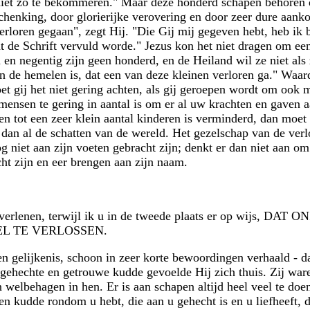
niet zo te bekommeren." Maar deze honderd schapen behoren de
schenking, door glorierijke verovering en door zeer dure aank
loren gegaan", zegt Hij. "Die Gij mij gegeven hebt, heb ik 
t de Schrift vervuld worde." Jezus kon het niet dragen om ee
en negentig zijn geen honderd, en de Heiland wil ze niet al
e in de hemelen is, dat een van deze kleinen verloren ga." Waar
et gij het niet gering achten, als gij geroepen wordt om ook 
g mensen te gering in aantal is om er al uw krachten en gaven 
n tot een zeer klein aantal kinderen is verminderd, dan moet
s dan al de schatten van de wereld. Het gezelschap van de verlo
og niet aan zijn voeten gebracht zijn; denkt er dan niet aan o
ht zijn en eer brengen aan zijn naam.
d verlenen, terwijl ik u in de tweede plaats er op wijs
EL TE VERLOSSEN.
een gelijkenis, schoon in zeer korte bewoordingen verhaald - 
ehechte en getrouwe kudde gevoelde Hij zich thuis. Zij ware
lbehagen in hen. Er is aan schapen altijd heel veel te doen:
en kudde rondom u hebt, die aan u gehecht is en u liefheeft, 