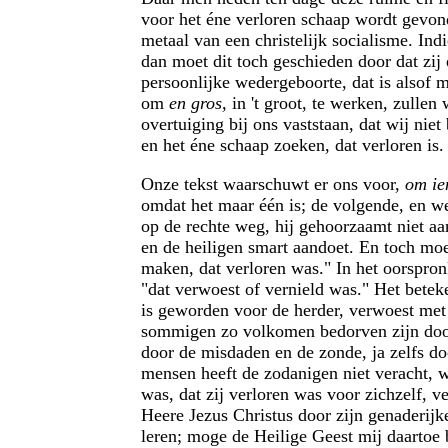
voor het éne verloren schaap wordt gevond
metaal van een christelijk socialisme. In
dan moet dit toch geschieden door dat zij
persoonlijke wedergeboorte, dat is alsof 
om
en gros,
in 't groot, te werken, zullen
overtuiging bij ons vaststaan, dat wij nie
en het éne schaap zoeken, dat verloren is.
Onze tekst waarschuwt er ons voor,
om ie
omdat het maar één is; de volgende, en wel
op de rechte weg, hij gehoorzaamt niet aa
en de heiligen smart aandoet. En toch mo
maken, dat verloren was." In het oorspron
"dat verwoest of vernield was." Het beteke
is geworden voor de herder, verwoest met 
sommigen zo volkomen bedorven zijn door d
door de misdaden en de zonde, ja zelfs do
mensen heeft de zodanigen niet veracht, w
was, dat zij verloren was voor zichzelf, v
Heere Jezus Christus door zijn genaderijk
leren; moge de Heilige Geest mij daartoe 