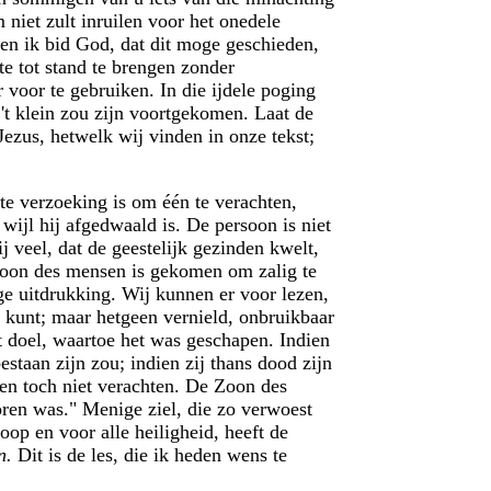
niet zult inruilen voor het onedele
 en ik bid God, dat dit moge geschieden,
e tot stand te brengen zonder
 voor te gebruiken. In die ijdele poging
n 't klein zou zijn voortgekomen. Laat de
Jezus, hetwelk wij vinden in onze tekst;
te verzoeking is om één te verachten,
wijl hij afgedwaald is. De persoon is niet
 veel, dat de geestelijk gezinden kwelt,
 Zoon des mensen is gekomen om zalig te
ge uitdrukking. Wij kunnen er voor lezen,
en kunt; maar hetgeen vernield, onbruikbaar
t doel, waartoe het was geschapen. Indien
taan zijn zou; indien zij thans dood zijn
hen toch niet verachten. De Zoon des
oren was." Menige ziel, die zo verwoest
oop en voor alle heiligheid, heeft de
un.
Dit is de les, die ik heden wens te