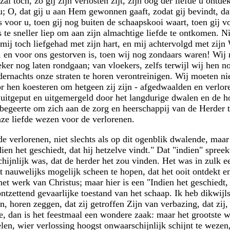
zal toch, zo gij zijn verlosten zijt, zijn oog der liefde u ontd
u; O, dat gij u aan Hem gewonnen gaaft, zodat gij bevindt, dat
s voor u, toen gij nog buiten de schaapskooi waart, toen gij v
 te sneller liep om aan zijn almachtige liefde te ontkomen. Ni
mij toch liefgehad met zijn hart, en mij achtervolgd met zij
t, en voor ons gestorven is, toen wij nog zondaars waren! Wij 
eker nog laten rondgaan; van vloekers, zelfs terwijl wij hen n
rnachts onze straten te horen verontreinigen. Wij moeten niet
r hen koesteren om hetgeen zij zijn - afgedwaalden en verlor
, uitgeput en uitgemergeld door het langdurige dwalen en de h
e begeerte om zich aan de zorg en heerschappij van de Herder
ze liefde wezen voor de verlorenen.
de verlorenen, niet slechts als op dit ogenblik dwalende, maar
n het geschiedt, dat hij hetzelve vindt." Dat "indien" spreek
chijnlijk was, dat de herder het zou vinden. Het was in zulk 
t nauwelijks mogelijk scheen te hopen, dat het ooit ontdekt e
het werk van Christus; maar hier is een "Indien het geschiedt, 
tzettend gevaarlijke toestand van het schaap. Ik heb dikwijl
en, horen zeggen, dat zij getroffen Zijn van verbazing, dat zij
e, dan is het feestmaal een wondere zaak: maar het grootste wo
en, wier verlossing hoogst onwaarschijnlijk schijnt te wezen,