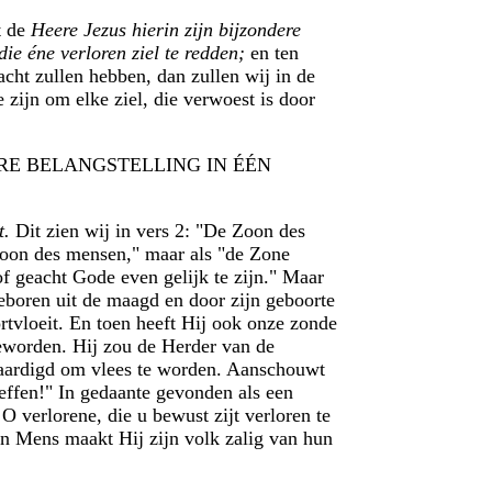
t de
Heere Jezus hierin zijn bijzondere
die éne verloren ziel te redden;
en ten
acht zullen hebben, dan zullen wij in de
 zijn om elke ziel, die verwoest is door
ONDERE BELANGSTELLING IN ÉÉN
t.
Dit zien wij in vers 2: "De Zoon des
Zoon des mensen," maar als "de Zone
f geacht Gode even gelijk te zijn." Maar
boren uit de maagd en door zijn geboorte
rtvloeit. En toen heeft Hij ook onze zonde
 geworden. Hij zou de Herder van de
waardigd om vlees te worden. Aanschouwt
ffen!" In gedaante gevonden als een
O verlorene, die u bewust zijt verloren te
en Mens maakt Hij zijn volk zalig van hun