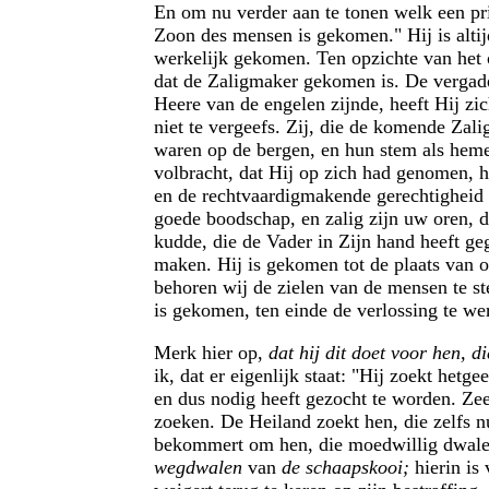
En om nu verder aan te tonen welk een pri
Zoon des mensen is gekomen." Hij is alti
werkelijk gekomen. Ten opzichte van het o
dat de Zaligmaker gekomen is. De vergade
Heere van de engelen zijnde, heeft Hij zi
niet te vergeefs. Zij, die de komende Zal
waren op de bergen, en hun stem als hemel
volbracht, dat Hij op zich had genomen, h
en de rechtvaardigmakende gerechtigheid 
goede boodschap, en zalig zijn uw oren, d
kudde, die de Vader in Zijn hand heeft ge
maken. Hij is gekomen tot de plaats van o
behoren wij de zielen van de mensen te s
is gekomen, ten einde de verlossing te wer
Merk hier op,
dat hij dit doet voor hen, d
ik, dat er eigenlijk staat: "Hij zoekt het
en dus nodig heeft gezocht te worden. Ze
zoeken. De Heiland zoekt hen, die zelfs nu
bekommert om hen, die moedwillig dwalen,
wegdwalen
van
de schaapskooi;
hierin is