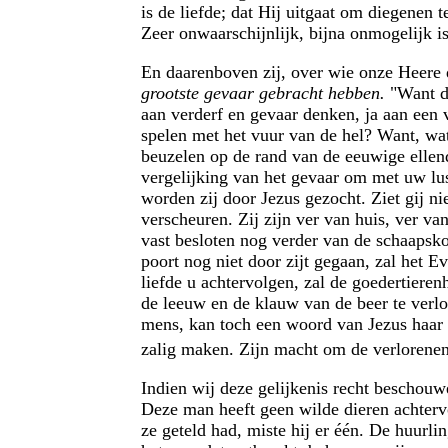
is de liefde; dat Hij uitgaat om diegenen t
Zeer onwaarschijnlijk, bijna onmogelijk is
En daarenboven zij, over wie onze Heere 
grootste gevaar gebracht hebben.
"Want 
aan verderf en gevaar denken, ja aan een v
spelen met het vuur van de hel? Want, wat
beuzelen op de rand van de eeuwige ellend
vergelijking van het gevaar om met uw lust
worden zij door Jezus gezocht. Ziet gij n
verscheuren. Zij zijn ver van huis, ver va
vast besloten nog verder van de schaapsko
poort nog niet door zijt gegaan, zal het E
liefde u achtervolgen, zal de goedertierenh
de leeuw en de klauw van de beer te verlos
mens, kan toch een woord van Jezus haar 
zalig maken. Zijn macht om de verlorenen 
Indien wij deze gelijkenis recht beschouw
Deze man heeft geen wilde dieren achtervo
ze geteld had, miste hij er één. De huurli