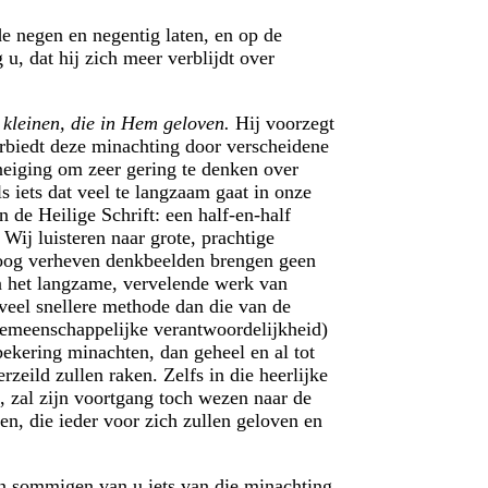
e negen en negentig laten, en op de
u, dat hij zich meer verblijdt over
 kleinen, die in Hem geloven.
Hij voorzegt
verbiedt deze minachting door verscheidene
neiging om zeer gering te denken over
 iets dat veel te langzaam gaat in onze
 de Heilige Schrift: een half-en-half
Wij luisteren naar grote, prachtige
hoog verheven denkbeelden brengen geen
jn het langzame, vervelende werk van
 veel snellere methode dan die van de
t (gemeenschappelijke verantwoordelijkheid)
bekering minachten, dan geheel en al tot
eild zullen raken. Zelfs in die heerlijke
n, zal zijn voortgang toch wezen naar de
en, die ieder voor zich zullen geloven en
in sommigen van u iets van die minachting